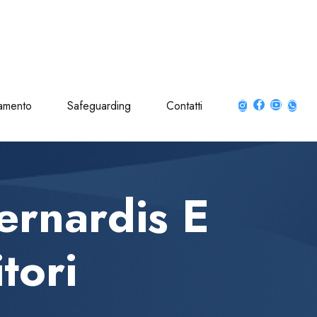
amento
Safeguarding
Contatti
rnardis E
tori