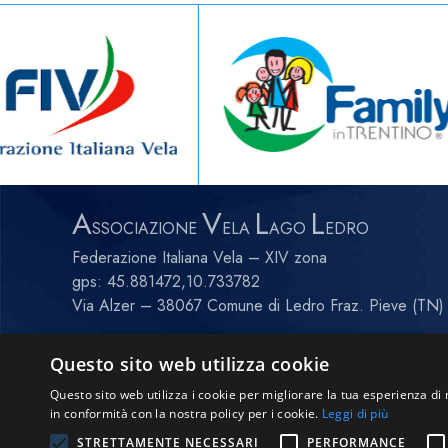
A
V
L
L
SSOCIAZIONE
ELA
AGO
EDRO
Federazione Italiana Vela – XIV zona
gps:
45.881472,10.733782
Via Alzer – 38067 Comune di Ledro Fraz. Pieve (TN) 
C.F. 93002040223
Questo sito web utilizza cookie
P. IVA 01247260225
Questo sito web utilizza i cookie per migliorare la tua esperienza di 
Project by
Graffitiweb
|
Privacy policy
|
Cookie Policy
in conformità con la nostra policy per i cookie.
Leggi di più
STRETTAMENTE NECESSARI
PERFORMANCE