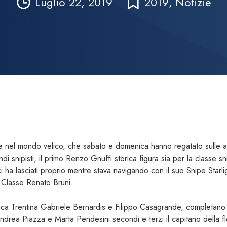
Luglio 22, 2019
2019
,
Notizie
ipe nel mondo velico, che sabato e domenica hanno regatato sulle 
i snipisti, il primo Renzo Gnuffi storica figura sia per la classe s
ha lasciati proprio mentre stava navigando con il suo Snipe Starligh
Classe Renato Bruni.
lica Trentina Gabriele
Bernardis e Filippo Casagrande, completano 
drea Piazza e Marta Pendesini secondi e terzi il capitano della flo