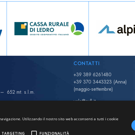
CONTATTI
+39 389 6261480
+39 370 3443323 (Anna)
(maggio-settembre)
– 652 mt. s.l.m.
vela@avll.it
regate@avll.it
scuolavela@avll.it
navigazione. Utilizzando il nostro sito web acconsenti a tutti i cookie
TARGETING
FUNZIONALITÀ