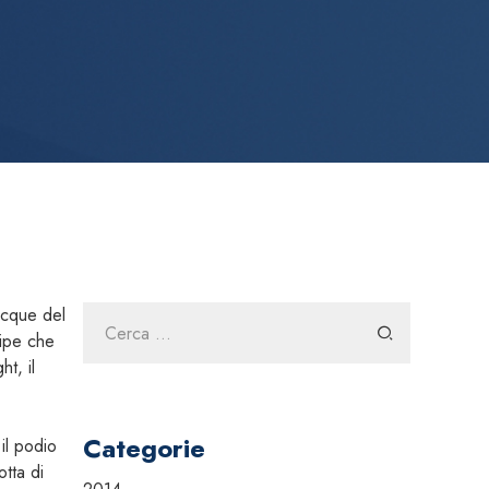
Ricerca
acque del
per:
nipe che
t, il
Categorie
il podio
tta di