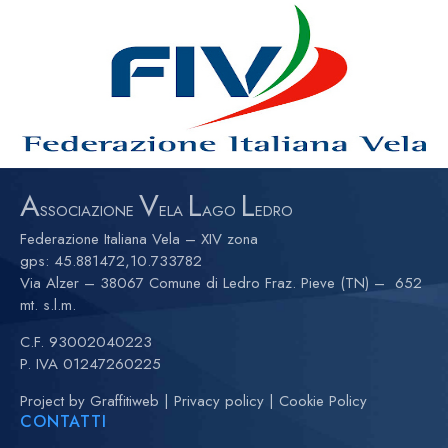
A
V
L
L
SSOCIAZIONE
ELA
AGO
EDRO
Federazione Italiana Vela – XIV zona
gps:
45.881472,10.733782
Via Alzer – 38067 Comune di Ledro Fraz. Pieve (TN) – 652
mt. s.l.m.
C.F. 93002040223
P. IVA 01247260225
Project by
Graffitiweb
|
Privacy policy
|
Cookie Policy
CONTATTI