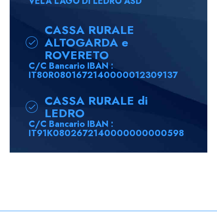
VELA LAGO DI LEDRO ASD
CASSA RURALE
ALTOGARDA e
ROVERETO
C/C Bancario IBAN :
IT80R0801672140000012309137
CASSA RURALE di
LEDRO
C/C Bancario IBAN :
IT91K0802672140000000000598