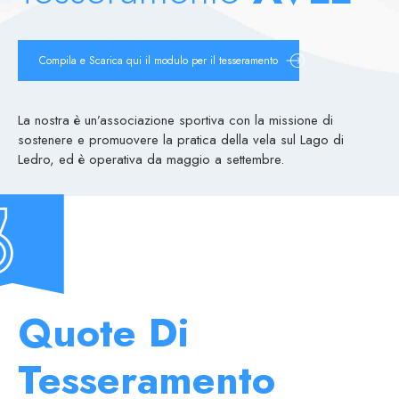
0
0
0
0
Compila e Scarica qui il modulo per il tesseramento
1
1
1
1
2
2
2
2
La nostra è un’associazione sportiva con la missione di
sostenere e promuovere la pratica della vela sul Lago di
Ledro, ed è operativa da maggio a settembre.
0
0
0
3
3
3
3
1
1
1
4
4
4
4
2
2
2
5
5
5
5
3
3
3
6
6
6
6
Quote Di
4
4
4
7
7
7
7
Tesseramento