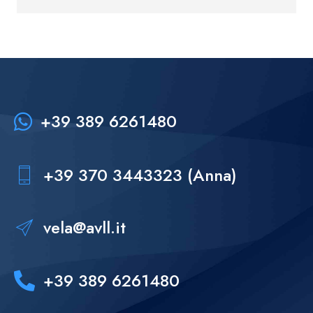
8
0
6
6
9
7
7
0
8
8
+39 389 6261480‬
9
9
0
0
+39 370 3443323‬ (Anna)
vela@avll.it
+39 389 6261480‬