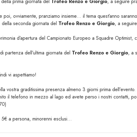
della prima giornata del
Trofeo Renzo e Giorgio
, a seguire pr
e poi, ovviamente, pranziamo insieme… il tema quest’anno saranno 
 della seconda giornata del
Trofeo Renzo e Giorgio
, a seguir
erimonia d’apertura del Campionato Europeo a Squadre Optimist, c
i partenza dell’ultima giornata del
Trofeo Renzo e Giorgio
, a 
indi vi aspettiamo!
ella vostra graditissima presenza almeno 3 giorni prima dell’evento.
nito il telefono in mezzo al lago ed avete perso i nostri contatti, po
70)
 di 5€ a persona, minorenni esclusi…