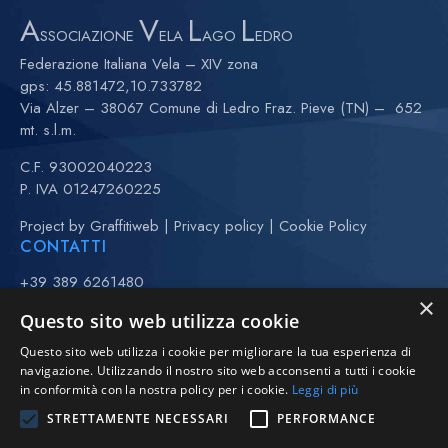
A
V
L
L
SSOCIAZIONE
ELA
AGO
EDRO
Federazione Italiana Vela – XIV zona
gps:
45.881472,10.733782
Via Alzer – 38067 Comune di Ledro Fraz. Pieve (TN) – 652
mt. s.l.m.
C.F. 93002040223
P. IVA 01247260225
Project by
Graffitiweb
|
Privacy policy
|
Cookie Policy
CONTATTI
+39 389 6261480
×
+39 370 3443323 (Anna)
Questo sito web utilizza cookie
(maggio-settembre)
Questo sito web utilizza i cookie per migliorare la tua esperienza di
vela@avll.it
navigazione. Utilizzando il nostro sito web acconsenti a tutti i cookie
regate@avll.it
in conformità con la nostra policy per i cookie.
Leggi di più
scuolavela@avll.it
STRETTAMENTE NECESSARI
PERFORMANCE
FOLLOW US