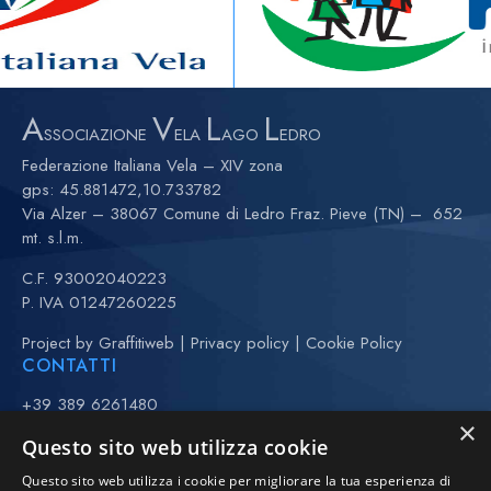
A
V
L
L
SSOCIAZIONE
ELA
AGO
EDRO
Federazione Italiana Vela – XIV zona
gps:
45.881472,10.733782
Via Alzer – 38067 Comune di Ledro Fraz. Pieve (TN) – 652
mt. s.l.m.
C.F. 93002040223
P. IVA 01247260225
Project by
Graffitiweb
|
Privacy policy
|
Cookie Policy
CONTATTI
+39 389 6261480
×
+39 370 3443323 (Anna)
Questo sito web utilizza cookie
(maggio-settembre)
Questo sito web utilizza i cookie per migliorare la tua esperienza di