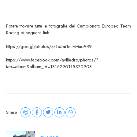
Potete trovare tutte le fotografie del Campionato Europeo Team
Racing ai seguenti link:
https://goo.gl/photos/zzTx5ai1mrvMuo9R9
https://www.facebook.com/avllledro/photos/?
tab=album&album_id=1815290115370908
Share