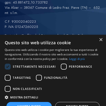
gps:
45.881472,10.733782
Via Alzer – 38067 Comune di Ledro Fraz. Pieve (TN) – 652
mt. s.l.m.
C.F. 93002040223
P. IVA 01247260225
Project by
Graffitiweb
|
Privacy policy
|
Cookie Policy
×
CONTATTI
Questo sito web utilizza cookie
+39 389 6261480
Questo sito web utilizza i cookie per migliorare la tua esperienza di
+39 370 3443323 (Anna)
navigazione. Utilizzando il nostro sito web acconsenti a tutti i cookie
(maggio-settembre)
in conformità con la nostra policy per i cookie.
Leggi di più
STRETTAMENTE NECESSARI
PERFORMANCE
vela@avll.it
regate@avll.it
TARGETING
FUNZIONALITÀ
scuolavela@avll.it
FOLLOW US
NON CLASSIFICATI
MOSTRA DETTAGLI