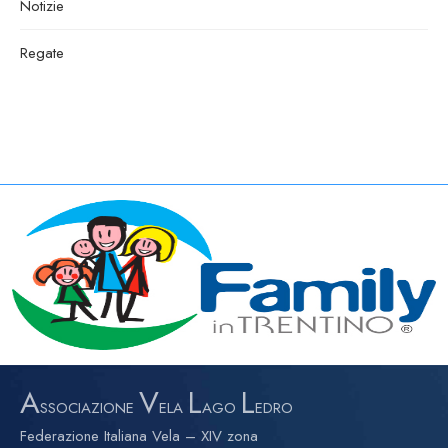
Notizie
Regate
A
V
L
L
SSOCIAZIONE
ELA
AGO
EDRO
Federazione Italiana Vela – XIV zona