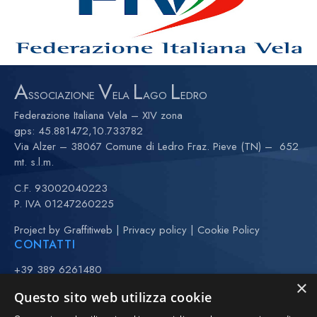
A
V
L
L
SSOCIAZIONE
ELA
AGO
EDRO
Federazione Italiana Vela – XIV zona
gps:
45.881472,10.733782
Via Alzer – 38067 Comune di Ledro Fraz. Pieve (TN) – 652
mt. s.l.m.
C.F. 93002040223
P. IVA 01247260225
Project by
Graffitiweb
|
Privacy policy
|
Cookie Policy
CONTATTI
+39 389 6261480
×
+39 370 3443323 (Anna)
Questo sito web utilizza cookie
(maggio-settembre)