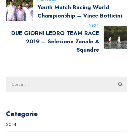
Navigazione
Youth Match Racing World
Articoli
Championship – Vince Botticini
NEXT
DUE GIORNI LEDRO TEAM RACE
2019 – Selezione Zonale A
Squadre
Ricerca
per:
Categorie
2014