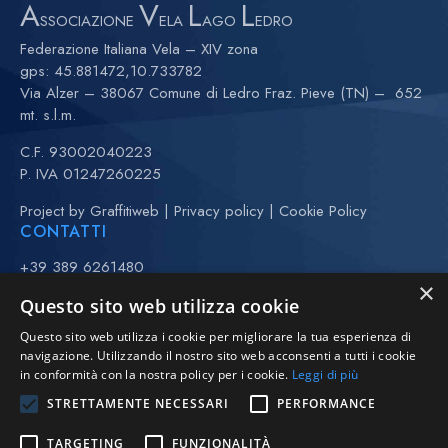
A
V
L
L
SSOCIAZIONE
ELA
AGO
EDRO
Federazione Italiana Vela – XIV zona
gps:
45.881472,10.733782
Via Alzer – 38067 Comune di Ledro Fraz. Pieve (TN) – 652
mt. s.l.m.
C.F. 93002040223
P. IVA 01247260225
Project by
Graffitiweb
|
Privacy policy
|
Cookie Policy
CONTATTI
+39 389 6261480
×
+39 370 3443323 (Anna)
Questo sito web utilizza cookie
(maggio-settembre)
Questo sito web utilizza i cookie per migliorare la tua esperienza di
vela@avll.it
navigazione. Utilizzando il nostro sito web acconsenti a tutti i cookie
regate@avll.it
in conformità con la nostra policy per i cookie.
Leggi di più
scuolavela@avll.it
STRETTAMENTE NECESSARI
PERFORMANCE
FOLLOW US
TARGETING
FUNZIONALITÀ