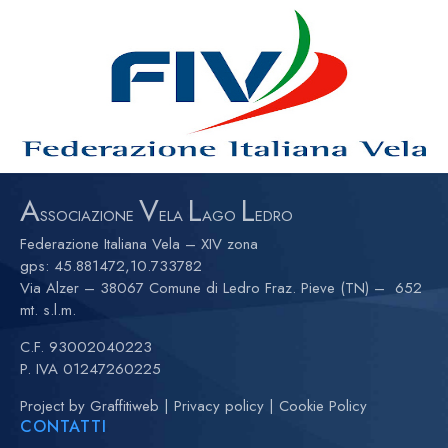
A
V
L
L
SSOCIAZIONE
ELA
AGO
EDRO
Federazione Italiana Vela – XIV zona
gps:
45.881472,10.733782
Via Alzer – 38067 Comune di Ledro Fraz. Pieve (TN) – 652
mt. s.l.m.
C.F. 93002040223
P. IVA 01247260225
Project by
Graffitiweb
|
Privacy policy
|
Cookie Policy
CONTATTI