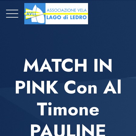
Skip
to
content
MATCH IN
PINK Con Al
Timone
PAULINE