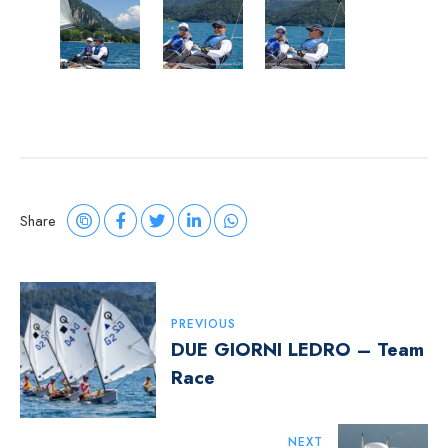
Share
Navigazione
PREVIOUS
Articoli
DUE GIORNI LEDRO – Team
Race
NEXT