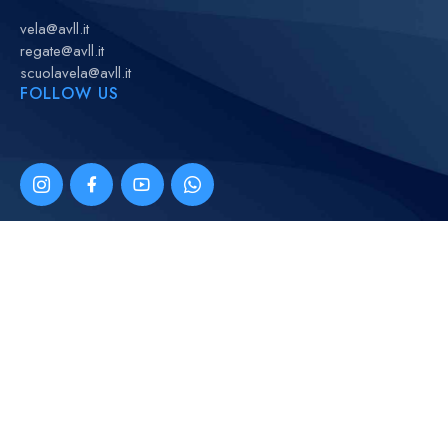
vela@avll.it
regate@avll.it
scuolavela@avll.it
FOLLOW US