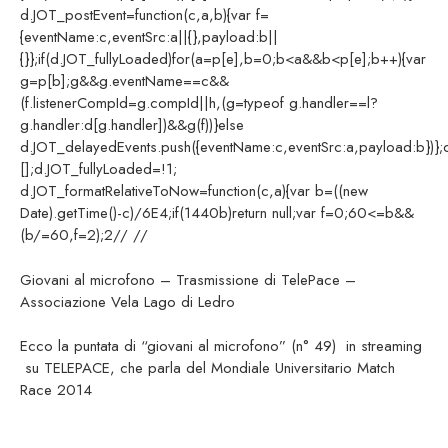
d.JOT_postEvent=function(c,a,b){var f=
{eventName:c,eventSrc:a||{},payload:b||
{}};if(d.JOT_fullyLoaded)for(a=p[e],b=0;b<a&&b<p[e];b++){var
g=p[b];g&&g.eventName==c&&
(f.listenerCompId=g.compId||h,(g=typeof g.handler==l?
g.handler:d[g.handler])&&g(f))}else
d.JOT_delayedEvents.push({eventName:c,eventSrc:a,payload:b})}
[];d.JOT_fullyLoaded=!1;
d.JOT_formatRelativeToNow=function(c,a){var b=((new
Date).getTime()-c)/6E4;if(1440b)return null;var f=0;60<=b&&
(b/=60,f=2);2// //
Giovani al microfono – Trasmissione di TelePace –
Associazione Vela Lago di Ledro
Ecco la puntata di “giovani al microfono” (n° 49) in streaming
su TELEPACE, che parla del Mondiale Universitario Match
Race 2014