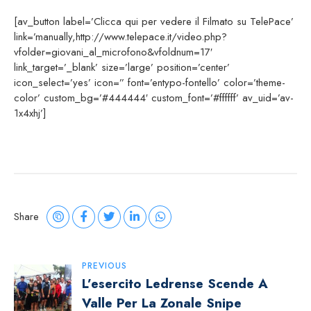
[av_button label=’Clicca qui per vedere il Filmato su TelePace’
link=’manually,http://www.telepace.it/video.php?
vfolder=giovani_al_microfono&vfoldnum=17′
link_target=’_blank’ size=’large’ position=’center’
icon_select=’yes’ icon=” font=’entypo-fontello’ color=’theme-
color’ custom_bg=’#444444′ custom_font=’#ffffff’ av_uid=’av-
1x4xhj’]
Share
Navigazione
PREVIOUS
L’esercito Ledrense Scende A
Articoli
Valle Per La Zonale Snipe