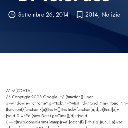
Settembre 26, 2014
2014
,
Notizie
// <![CDATA[
/* Copyright 2008 Google. */ (function() { var
b=window,e="chrome",g="tick",h="wtsrt_",l="tbsd_",m="tbnd_",n="
(function(){function k(a){this.t={};this.tick=function(a,d,c){this.t[a]=
[void 0!=c?c:(new Date).getTime(),d];if(void
0==c)try{b.console.timeStamp(r+a)}catch(f){}};this[g](n,null,a)}var