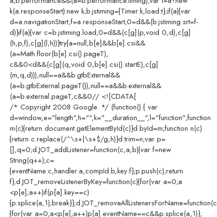
a;b.performance&&(a=b.performance.timing);var t=a?new
k(a.responseStart):new k;b.jstiming={Timer:k,load:t};if(a){var
d=a.navigationStart,f=a.responseStart;0=d&&(b.jstiming.srt=f-
d)}if(a){var c=b.jstiming.load;0=d&&(c[g](p,void 0,d),c[g]
(h,p,f),c[g](l,h))}try{a=null,b[e]&&b[e].csi&&
(a=Math.floor(b[e].csi().pageT),
c&&0<d&&(c[g](q,void 0,b[e].csi().startE),c[g]
(m,q,d))),null==a&&b.gtbExternal&&
(a=b.gtbExternal.pageT()),null==a&&b.external&&
(a=b.external.pageT,c&&0// <![CDATA[
/* Copyright 2008 Google. */ (function() { var
d=window,e="length",h="",k="__duration__",l="function";function
m(c){return document.getElementById(c)}d.byId=m;function n(c)
{return c.replace(/^\s+|\s+$/g,h)}d.trim=n;var p=
[],q=0;d.JOT_addListener=function(c,a,b){var f=new
String(q++);c=
{eventName:c,handler:a,compId:b,key:f};p.push(c);return
f};d.JOT_removeListenerByKey=function(c){for(var a=0;a
<p[e];a++)if(p[a].key==c)
{p.splice(a,1);break}};d.JOT_removeAllListenersForName=function(c
{for(var a=0;a<p[e];a++)p[a].eventName==c&&p.splice(a,1)};