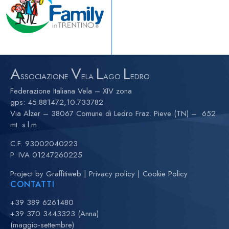
A
V
L
L
SSOCIAZIONE
ELA
AGO
EDRO
Federazione Italiana Vela – XIV zona
gps:
45.881472,10.733782
Via Alzer – 38067 Comune di Ledro Fraz. Pieve (TN) – 652
mt. s.l.m.
C.F. 93002040223
P. IVA 01247260225
Project by
Graffitiweb
|
Privacy policy
|
Cookie Policy
CONTATTI
+39 389 6261480
+39 370 3443323 (Anna)
(maggio-settembre)