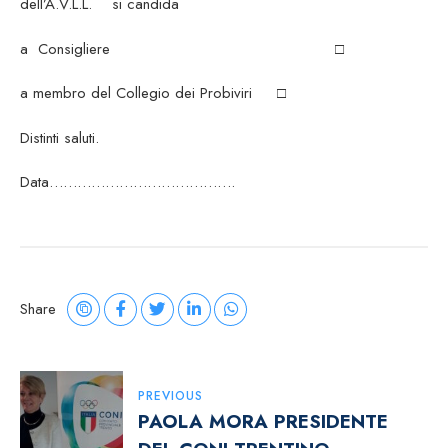
dell’A.V.L.L. si candida
a Consigliere □
a membro del Collegio dei Probiviri □
Distinti saluti.
Data………………………………….
Share
Navigazione
PREVIOUS
PAOLA MORA PRESIDENTE
Articoli