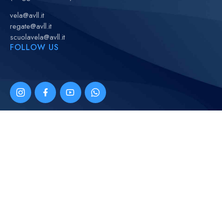
vela@avll.it
regate@avll.it
scuolavela@avll.it
FOLLOW US