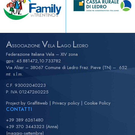
A
V
L
L
SSOCIAZIONE
ELA
AGO
EDRO
Federazione Italiana Vela – XIV zona
gps:
45.881472,10.733782
Via Alzer – 38067 Comune di Ledro Fraz. Pieve (TN) – 652
mt. s.l.m.
C.F. 93002040223
P. IVA 01247260225
Project by
Graffitiweb
|
Privacy policy
|
Cookie Policy
CONTATTI
+39 389 6261480
+39 370 3443323 (Anna)
(maggio-settembre)