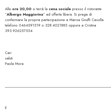
Alle
ore 20,00
si terrà la
cena sociale
presso il ristorante
“
Albergo Maggiorina
” ad offerta libera. Si prega di
confermare la propria partecipazione a Marisa Gnuffi Casolla
telefono 0464591519 o 328.4021885 oppure a Cristina
393.926257554.
Cari
saluti
Paola Mora
_____________________________________________________
Il