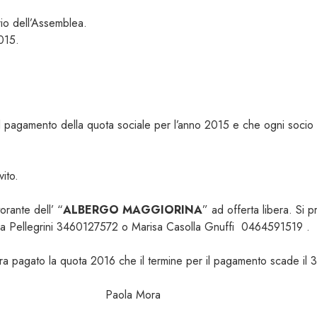
io dell’Assemblea.
015.
n il pagamento della quota sociale per l’anno 2015 e che ogni socio
ito.
torante dell’ “
ALBERGO MAGGIORINA
” ad offerta libera. Si p
ria Pellegrini 3460127572 o Marisa Casolla Gnuffi 0464591519 .
ora pagato la quota 2016 che il termine per il pagamento scade il 
aola Mora