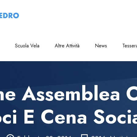
Scuola Vela
Altre Attività
News
Tesser
e Assemblea O
ci E Cena Soci