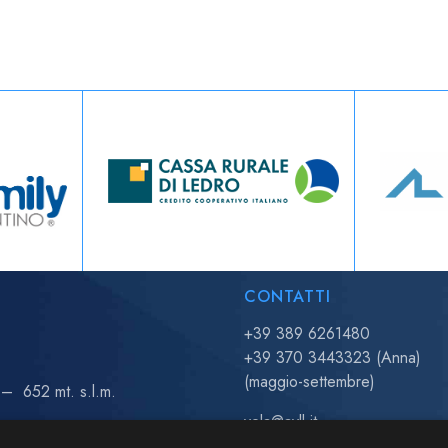
CONTATTI
+39 389 6261480
+39 370 3443323 (Anna)
(maggio-settembre)
– 652 mt. s.l.m.
vela@avll.it
regate@avll.it