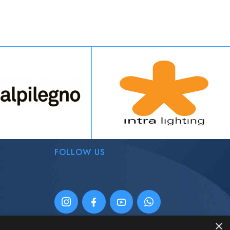
FOLLOW US
×