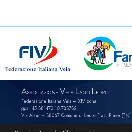
A
V
L
L
SSOCIAZIONE
ELA
AGO
EDRO
Federazione Italiana Vela – XIV zona
gps:
45.881472,10.733782
Via Alzer – 38067 Comune di Ledro Fraz. Pieve (TN) 
C.F. 93002040223