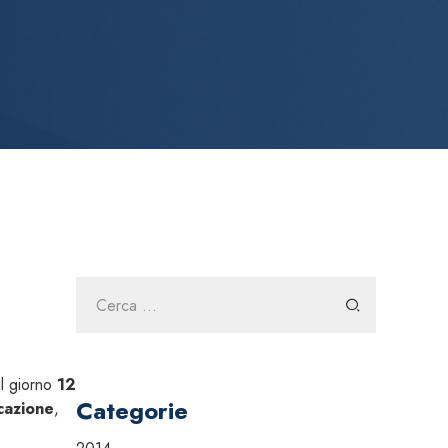
Ricerca
per:
il giorno
12
Categorie
cazione
,