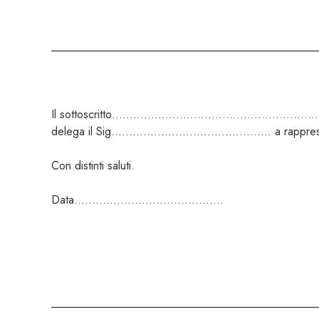
_______________________________________________
Il sottoscritto…………………………………………………..resid
delega il Sig……………………………………… a rappresentarlo
Con distinti saluti.
Data…………………………………… Fir
_______________________________________________