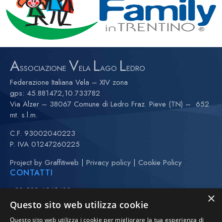
A
V
L
L
SSOCIAZIONE
ELA
AGO
EDRO
Federazione Italiana Vela – XIV zona
gps:
45.881472,10.733782
Via Alzer – 38067 Comune di Ledro Fraz. Pieve (TN) – 652
mt. s.l.m.
C.F. 93002040223
P. IVA 01247260225
Project by
Graffitiweb
|
Privacy policy
|
Cookie Policy
CONTATTI
+39 389 6261480
×
+39 370 3443323 (Anna)
Questo sito web utilizza cookie
(maggio-settembre)
Questo sito web utilizza i cookie per migliorare la tua esperienza di