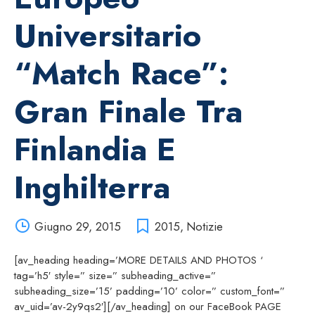
Universitario
“match Race”:
Gran Finale Tra
Finlandia E
Inghilterra
Giugno 29, 2015
2015
,
Notizie
[av_heading heading=’MORE DETAILS AND PHOTOS ‘
tag=’h5′ style=” size=” subheading_active=”
subheading_size=’15’ padding=’10’ color=” custom_font=”
av_uid=’av-2y9qs2′][/av_heading] on our FaceBook PAGE