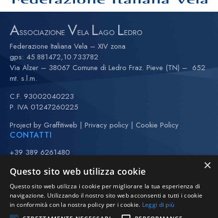
A
V
L
L
SSOCIAZIONE
ELA
AGO
EDRO
Federazione Italiana Vela – XIV zona
gps:
45.881472,10.733782
Via Alzer – 38067 Comune di Ledro Fraz. Pieve (TN) – 652
mt. s.l.m.
C.F. 93002040223
P. IVA 01247260225
Project by
Graffitiweb
|
Privacy policy
|
Cookie Policy
CONTATTI
+39 389 6261480
×
+39 370 3443323 (Anna)
Questo sito web utilizza cookie
(maggio-settembre)
Questo sito web utilizza i cookie per migliorare la tua esperienza di
vela@avll.it
navigazione. Utilizzando il nostro sito web acconsenti a tutti i cookie
regate@avll.it
in conformità con la nostra policy per i cookie.
Leggi di più
scuolavela@avll.it