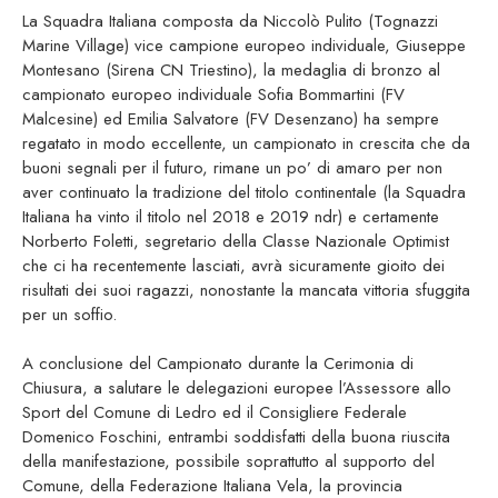
La Squadra Italiana composta da Niccolò Pulito (Tognazzi
Marine Village) vice campione europeo individuale, Giuseppe
Montesano (Sirena CN Triestino), la medaglia di bronzo al
campionato europeo individuale Sofia Bommartini (FV
Malcesine) ed Emilia Salvatore (FV Desenzano) ha sempre
regatato in modo eccellente, un campionato in crescita che da
buoni segnali per il futuro, rimane un po’ di amaro per non
aver continuato la tradizione del titolo continentale (la Squadra
Italiana ha vinto il titolo nel 2018 e 2019 ndr) e certamente
Norberto Foletti, segretario della Classe Nazionale Optimist
che ci ha recentemente lasciati, avrà sicuramente gioito dei
risultati dei suoi ragazzi, nonostante la mancata vittoria sfuggita
per un soffio.
A conclusione del Campionato durante la Cerimonia di
Chiusura, a salutare le delegazioni europee l’Assessore allo
Sport del Comune di Ledro ed il Consigliere Federale
Domenico Foschini, entrambi soddisfatti della buona riuscita
della manifestazione, possibile soprattutto al supporto del
Comune, della Federazione Italiana Vela, la provincia