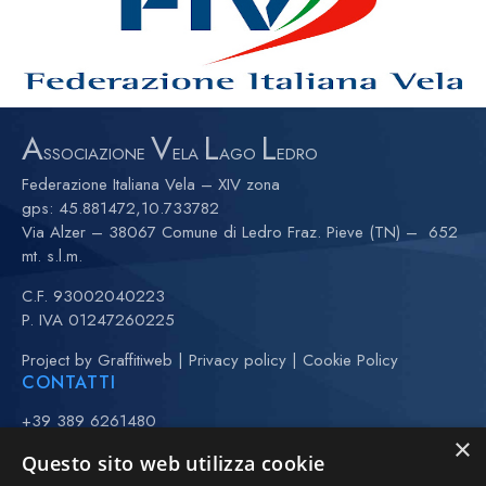
A
V
L
L
SSOCIAZIONE
ELA
AGO
EDRO
Federazione Italiana Vela – XIV zona
gps:
45.881472,10.733782
Via Alzer – 38067 Comune di Ledro Fraz. Pieve (TN) – 652
mt. s.l.m.
C.F. 93002040223
P. IVA 01247260225
Project by
Graffitiweb
|
Privacy policy
|
Cookie Policy
CONTATTI
+39 389 6261480
×
+39 370 3443323 (Anna)
Questo sito web utilizza cookie
(maggio-settembre)