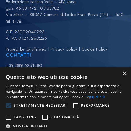
Federazione Italiana Vela – XIV zona
gps:
45.881472,10.733782
Via Alzer – 38067 Comune di Ledro Fraz. Pieve (TN) – 652
mt. s.l.m.
C.F. 93002040223
P. IVA 01247260225
Project by
Graffitiweb
|
Privacy policy
|
Cookie Policy
CONTATTI
+39 389 6261480
×
+39 370 3443323 (Anna)
Questo sito web utilizza cookie
(maggio-settembre)
Questo sito web utilizza i cookie per migliorare la tua esperienza di
vela@avll.it
navigazione. Utilizzando il nostro sito web acconsenti a tutti i cookie
regate@avll.it
in conformità con la nostra policy per i cookie.
Leggi di più
scuolavela@avll.it
STRETTAMENTE NECESSARI
PERFORMANCE
FOLLOW US
TARGETING
FUNZIONALITÀ
MOSTRA DETTAGLI