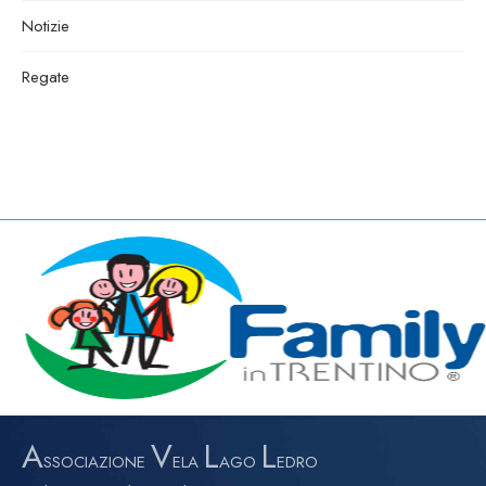
Notizie
Regate
A
V
L
L
SSOCIAZIONE
ELA
AGO
EDRO