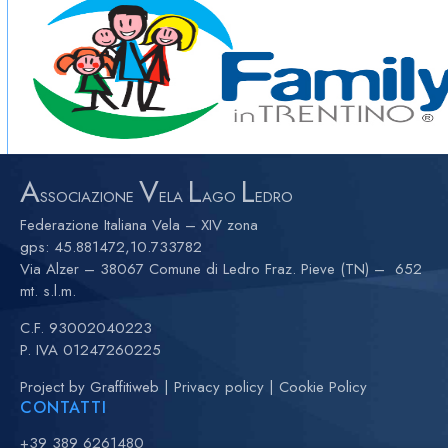
A
V
L
L
SSOCIAZIONE
ELA
AGO
EDRO
Federazione Italiana Vela – XIV zona
gps:
45.881472,10.733782
Via Alzer – 38067 Comune di Ledro Fraz. Pieve (TN) – 652
mt. s.l.m.
C.F. 93002040223
P. IVA 01247260225
Project by
Graffitiweb
|
Privacy policy
|
Cookie Policy
CONTATTI
+39 389 6261480