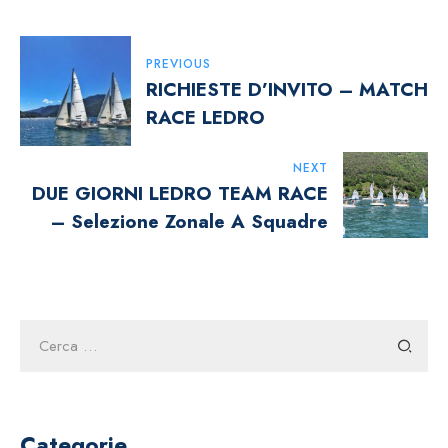
Navigazione
PREVIOUS
Articoli
RICHIESTE D’INVITO – MATCH
RACE LEDRO
NEXT
DUE GIORNI LEDRO TEAM RACE
– Selezione Zonale A Squadre
Ricerca
per:
Categorie