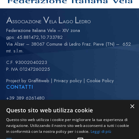
A
V
L
L
SSOCIAZIONE
ELA
AGO
EDRO
Federazione Italiana Vela – XIV zona
gps:
45.881472,10.733782
Via Alzer – 38067 Comune di Ledro Fraz. Pieve (TN) – 652
mt. s.l.m.
C.F. 93002040223
P. IVA 01247260225
Project by
Graffitiweb
|
Privacy policy
|
Cookie Policy
CONTATTI
+39 389 6261480
×
+39 370 3443323 (Anna)
Questo sito web utilizza cookie
(maggio-settembre)
Questo sito web utilizza i cookie per migliorare la tua esperienza di
vela@avll.it
navigazione. Utilizzando il nostro sito web acconsenti a tutti i cookie
regate@avll.it
in conformità con la nostra policy per i cookie.
Leggi di più
scuolavela@avll.it