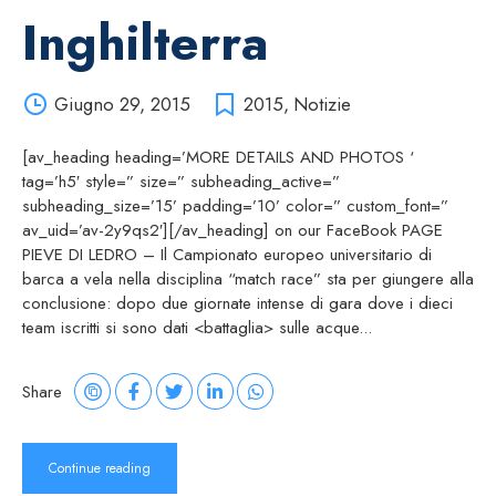
Inghilterra
Giugno 29, 2015
2015
,
Notizie
[av_heading heading=’MORE DETAILS AND PHOTOS ‘
tag=’h5′ style=” size=” subheading_active=”
subheading_size=’15’ padding=’10’ color=” custom_font=”
av_uid=’av-2y9qs2′][/av_heading] on our FaceBook PAGE
PIEVE DI LEDRO – Il Campionato europeo universitario di
barca a vela nella disciplina “match race” sta per giungere alla
conclusione: dopo due giornate intense di gara dove i dieci
team iscritti si sono dati <battaglia> sulle acque...
Share
Continue reading