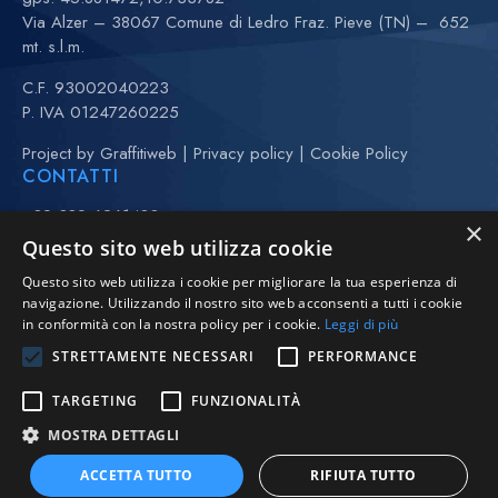
Via Alzer – 38067 Comune di Ledro Fraz. Pieve (TN) – 652
mt. s.l.m.
C.F. 93002040223
P. IVA 01247260225
Project by
Graffitiweb
|
Privacy policy
|
Cookie Policy
CONTATTI
+39 389 6261480
×
+39 370 3443323 (Anna)
Questo sito web utilizza cookie
(maggio-settembre)
Questo sito web utilizza i cookie per migliorare la tua esperienza di
navigazione. Utilizzando il nostro sito web acconsenti a tutti i cookie
vela@avll.it
in conformità con la nostra policy per i cookie.
Leggi di più
regate@avll.it
scuolavela@avll.it
STRETTAMENTE NECESSARI
PERFORMANCE
FOLLOW US
TARGETING
FUNZIONALITÀ
MOSTRA DETTAGLI
ACCETTA TUTTO
RIFIUTA TUTTO