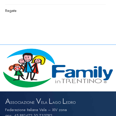
Regate
A
V
L
L
SSOCIAZIONE
ELA
AGO
EDRO
Federazione Italiana Vela – XIV zona
gps:
45.881472,10.733782